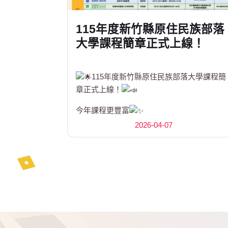
115年度新竹縣原住民族部落
大學課程簡章正式上線！
115年度新竹縣原住民族部落大學課程簡
章正式上線！
今年課程更豐富
2026-04-07
從文化傳承、手作編織、族語學習到生活創
通通有！
不只是上課
更是一段找回自己、連結部落的旅程
名額有限，喜歡的課程記得先卡位！
課程資訊：