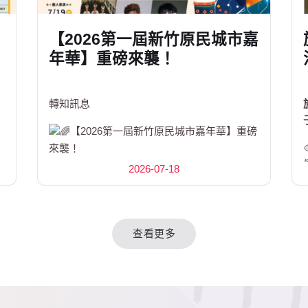
【2026第一屆新竹原民城市嘉
年華】重磅來襲！
轉知訊息
【2026第一屆新竹原民城市嘉年華】重磅
來襲！
2026-07-18
意
新竹首屆「原民城市嘉年華」連續兩天熱力全
開
查看更多
集結金曲歌王歌后演出，還有原民文化體驗、
科技互動與原鄉市集，等你來探索！一站式滿