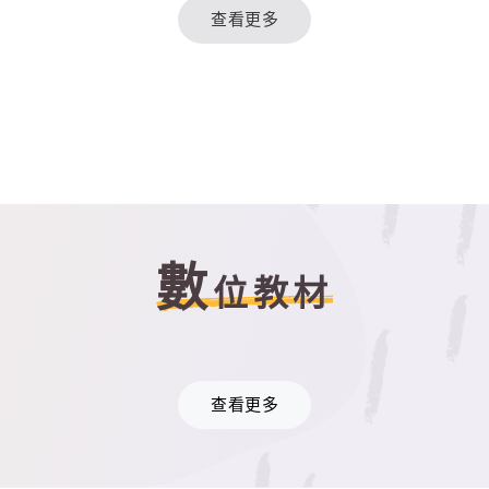
查看更多
數
位教材
查看更多