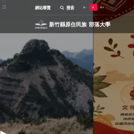
:::
:::
網站導覽
搜索
A-
A
A+