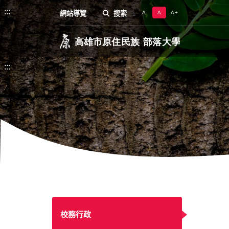
:::
網站導覽
搜索
A-
A
A+
:::
校務行政