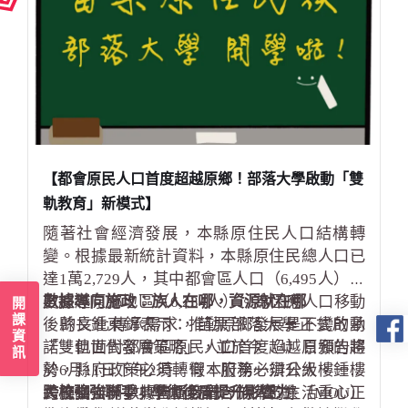
【都會原民人口首度超越原鄉！部落大學啟動「雙
軌教育」新模式】
隨著社會經濟發展，本縣原住民人口結構轉
變。根據最新統計資料，本縣原住民總人口已
達1萬2,729人，其中都會區人口（6,495人）首
度超越原鄉地區（6,234人）。為因應人口移動
數據導向施政：族人在哪，資源就在哪
開課資訊
後的文化傳承需求，苗栗部落大學正式啟動
縣長鍾東錦表示：推動原鄉發展是不變的承
「雙軌世代發展策略」，並於今（4）日預告將
諾，但面對都會區原民人口首度超越原鄉的趨
於6月11日下午2時，假本府第一辦公大樓一樓
勢，縣府政策必須轉彎、服務必須升級。鍾縣
大廳舉辦開學典禮暨簽署合作備忘錄（MOU）
長強調：「數據告訴我們，族人的生活重心正
跨校強強聯手：學術後盾提升影響力