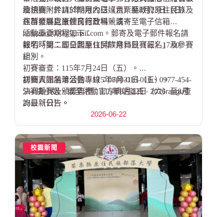
總決賽，於115年8月22日（六）至8月23日（日）
及相關附件請於期限內送達苗栗縣政府原住民族及
在苗栗縣巨蛋體育館登場競演。
族群發展處原住民行政科，或寄至電子信箱
hahazoo2000@gmail.com。郵寄及電子郵件報名請
活動重要期程如下：
註明「第二屆全國原住民族樂舞競賽報名」及參賽
報名時間：即日起至115年7月15日（三）17:00
組別。
止。
初賽審查：115年7月24日（五）。
初賽入圍名單公告：115年7月31日（五）。
詳細資訊請洽活動專線：0800-016-016、0977-454-
決賽競賽及頒獎典禮：115年8月22日（六）至8月
554 虞小姐，或至活動官方網站
首頁 - 2026rangu
查
23日（日）。
詢最新公告。
2026-06-22
決賽地點：苗栗縣巨蛋體育館，地址為苗栗市福麗
里國華路1121號。
校園新聞