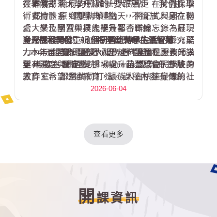
簽署儀式。
在遷移，縣府的照顧就要跟著走。我們採取
本次部落大學升級的一大亮點，在於強化學
『都會、原鄉雙軌策略』，不論族人身在何
術支持體系。開學典禮當天，將正式與國立聯
處，文化學習與技能提升都不斷線。」為展現
合大學及國立中興大學簽署合作備忘錄。打造
對原民教育的重視，今年度縣府持續編列271萬
產學合作模式，並將頂尖大學的文化研究能
多元課程開發：30 個研習班傳承生活智慧
7,770 元經費，讓部大服務走向全面化服務。今
力、人才培育經驗導入部落，讓課程更多元，
本年度開設研習類30班，學程類1班、大師講
年年度主題定為「Mbetunux成為有智慧的
更有深度與學理支撐，提升苗栗原住民族終身
堂4場次、耆睿學院4場次，涵蓋協會、學校、
人」，希望透過教育，讓族人在快速變遷的社
教育。
工作室、部落共同打造。課程內容有傳統工
會中，依然保有深厚的文化自信。
藝、編織、器樂、健康促進、專業技職、美食
2026-06-04
研發及民族植物研究等。將學習場域從課堂搬
回部落、搬回生活場景，這場開學典禮將以
「回到記憶中的小學」為概念，邀請重溫學習
查看更多
的喜悅。未來將持續致力於融合傳統知識與現
代模式，打造部落知識的再生基地，讓原民文
化在苗栗這塊土地上，發揮更大的社會影響
力。
開
課資訊