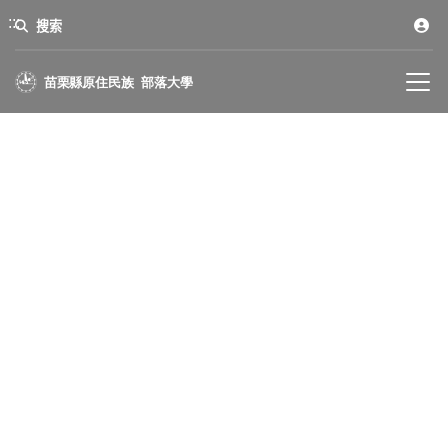
:::
:::
搜索