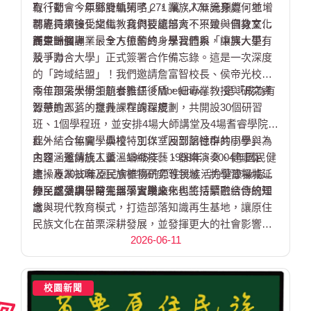
取「都會、原鄉雙軌策略」，讓族人無論身處何地，
有行動。今年縣府編列了 271 萬 7,770 元預算，並增
都能持續接受文化教育與技能培育，不致與自身文化
聘專員來強化組織。我們要讓部大不只是一個教室，
產生斷層。
而是一個專業、全方位的終身學習體系，讓族人更有
鍾東錦強調，最令人振奮的，是我們與「中興大學」
競爭力。
及「聯合大學」正式簽署合作備忘錄。這是一次深度
的「跨域結盟」！我們邀請詹富智校長、侯帝光校長
兩位頂尖學術領航者擔任後盾，把專業教授與研究資
今年部落大學主題泰雅語「Mbetunux」，是「成為有
源帶進部落，提升課程的深度。
智慧的人」的意義。在課程規劃，共開設30個研習
班、1個學程班，並安排4場大師講堂及4場耆睿學院課
程，結合協會、學校、工作室及部落社群共同參與。
此外，今年開學典禮特別以「回到記憶中的小學」為
內容涵蓋傳統工藝、編織技藝、器樂演奏、健康促
主題，邀請族人重溫1945年、1998年、2004年國民健
進、專業技職及民族植物研究等領域，將學習場域延
康操及2010年原民會推廣的原住民族活力健康操指定
伸至部落與日常生活，實踐文化與生活緊密結合的理
舞，感受求學時光與學習樂趣。
原民處強調，苗栗部落大學未來也將持續融合傳統知
念。
識與現代教育模式，打造部落知識再生基地，讓原住
民族文化在苗栗深耕發展，並發揮更大的社會影響
2026-06-11
力。
校園新聞