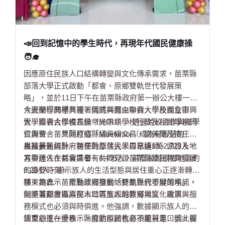
📣回到記憶中的學生時代，再現年代國民健康操
🧑‍🎓
因應原住民族人口結構轉變與文化傳承需求，苗栗縣
部落大學正式啟動「都會、原鄉雙軌世代發展策
略」，並於11日下午在苗栗縣政府第一辦公大樓一樓
大廳舉行開學典禮，同時與國立聯合大學及國立中興
今天開學典禮與簽署儀式共有由中興大學校長詹富
大學簽署合作備忘錄（MOU），透過跨校合作與產學
智、聯合大學校長侯帝光帶領學校行政及相關學系同
資源整合，共同打造「Mbetunux（成為有智慧的
仁與會，苗栗縣原鄉縣議員楊文昌、劉美蘭及南庄鄉
人）」。
長羅美蓮與縣府聘任的部落大學專業講師、頭目及地
根據最新統計，苗栗縣原住民人口已達1萬2,729人，
方賢達人士共襄盛舉，共同見證苗栗縣原民教育發展
其中居住在都會區者有6,495人，首度超越原鄉地區的
的重要時刻。
6,234人，顯示族人的生活型態與居住重心正逐漸轉
移。為此，苗栗縣政府推動「雙軌世代發展策略」，
鍾東錦表示，推動原鄉發展始終是縣府不變的承諾，
同步兼顧原鄉與都市地區族人的教育與文化需求。
但隨著都會區原民人口首度超越原鄉地區，政策與服
務模式也必須與時俱進。他強調，數據顯示族人的生
活重心正在遷移，縣府的照顧也必須跟著走，因此採
鍾東錦進一步表示，推動原民教育不能只靠口號，要