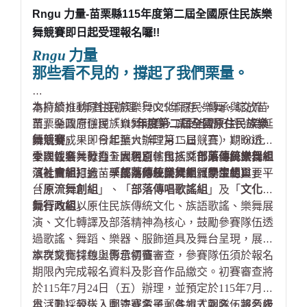
Rngu 力量-苗栗縣115年度第二屆全國原住民族樂
舞競賽即日起受理報名囉!!
Rngu
力量
那些看不見的，撐起了我們栗量。
為持續推動原住民族樂舞文化保存、傳承與交流，
本府於114年首度辦理「2025年原民樂舞
・
綻放苗
苗栗縣政府辦理「
栗」全國原住民族樂舞競賽，廣受各界好評。為延
115年度第二屆全國原住民族樂
舞競賽
續活動成果，今年擴大辦理第二屆競賽，期盼透過
」，即日起至115年7月15日（三）17:00止
受理報名，歡迎全國各直轄市、縣市原住民族部
全國性樂舞舞台，展現原住民族文化底蘊與當代表
本次競賽共分為五大組別，包括
「
部落傳統樂舞組
落、團體組織、學校團隊及藝文團體踴躍參與。
演能量，打造苗栗成為原住民族樂舞交流的重要平
（社會組）
」、「
部落傳統樂舞組（學生組）
」、
台。
「
原流舞創組
」、「
部落傳唱歌謠組
」及「
文化樂
舞行政組
競賽內容以原住民族傳統文化、族語歌謠、樂舞展
」。
演、文化轉譯及部落精神為核心，鼓勵參賽隊伍透
過歌謠、舞蹈、樂器、服飾道具及舞台呈現，展現
族群文化特色與傳承價值。
本次競賽採線上影音初賽審查，參賽隊伍須於報名
期限內完成報名資料及影音作品繳交。初賽審查將
於115年7月24日（五）辦理，並預定於115年7月31
日（五）公告入圍決賽名單。各組入圍隊伍將晉級
本活動採親送、郵寄或電子郵件方式報名。報名表