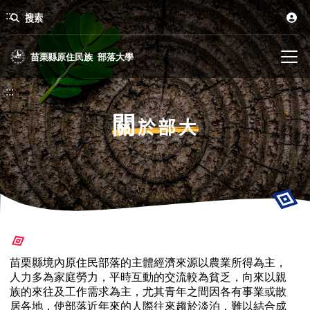
:::
搜索
:::
關
於部大