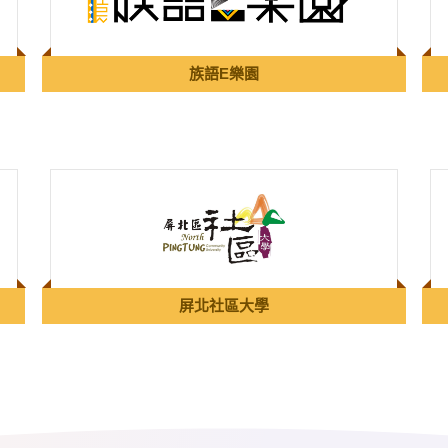
族語E樂園
屏北社區大學