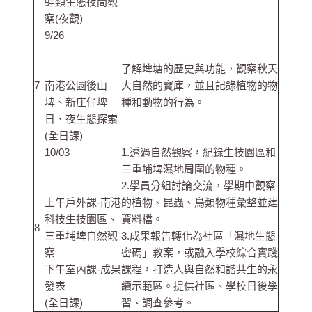
蛙類生態夜間觀
察(夜觀)
9/26
了解埤塘的歷史與功能，觀察秋天
7
南港公園後山
大自然的寶庫，並且記錄植物的物
埤、新庄仔埤
種和動物的行為。
日、夜生態探索
(全日課)
10/03
1.透過自然觀察，紀錄生技園區和
三重埔埤濕地周圍的物種。
2.學員分組討論交流，學期中觀察
上午戶外課-南港
的植物、昆蟲、鳥類物種彙整並建
科技生技園區、
資料檔。
8
三重埔埤自然觀
3.成果報告轉化為社區「濕地生態
察
密碼」教案，或融入學校綜合實踐
下午室內課-成果
課程，打造人與自然和諧共生的永
發表
續示範區。提供社區、學校日後學
(全日課)
習、調查參考。