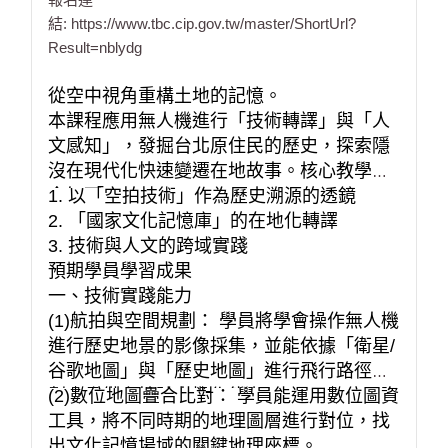
結:
https://www.tbc.cip.gov.tw/master/ShortUrl?
Result=nblydg
從空中視角重構土地的記憶。
本課程應用無人機進行「技術轉譯」與「人
文感知」，發掘台北原住民的歷史，探索隱
沒在現代化快速變遷在地故事。核心教學理
念如下：
1. 以「空拍技術」作為歷史溯源的透鏡
2. 「國家文化記憶庫」的在地化轉譯
3. 技術與人文的跨域實踐
預期學員學習成果
一、技術實踐能力
(1)航拍與空間規劃： 學員將學會操作無人機
進行歷史地景的影像採集，並能依據「衛星/
谷歌地圖」與「歷史地圖」進行飛行路徑規
劃，具備空拍踏查操作能力。
(2)數位地圖疊合比對： 學員能運用數位圖資
工具，將不同時期的地理圖層進行對位，找
出文化記憶場域的關鍵地理座標。