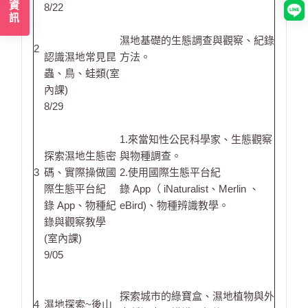
開課資訊
8/22
濕地基礎的生態調查與觀察、紀錄
2
認識濕地常見昆
方法。
蟲、鳥、蛙類(室
內課)
8/29
1.來當知性公民科學家、生態觀察
探索濕地生態密
與物種調查。
3
碼、實際操做國
2.使用國際生態平台紀
際生態平台紀
錄 App（ iNaturalist、Merlin 、
錄 App、物種紀
eBird)、物種辨識教學。
錄與觀察教學
(室內課)
9/05
探索城市的綠寶盒、濕地植物與外
4
濕地探索~後山