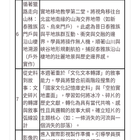
循著獵
路走向
實地移地教學第二堂。將視角移往台
山林：
北盆地南緣的山海交界地帶（如新
泰雅族
店、烏來門戶）。此處為昔日泰雅族
6
門戶與
與平地族群互動、衝突與交融的邊
沿山棲
界。學員將操作無人機，順著山川與
地溯源
峽谷地形規劃航拍，捕捉泰雅族沿山
（戶外
棲地的壯麗地景與歷史邊界感。
實作）
從史料
本週著重於「文化文本轉譯」的敘事
到故
能力。學員將整合前兩階段搜集的
事：文
「國家文化記憶庫史料」與「空拍實
史碎片
地畫面」，學習如何將冰冷、碎片的
7
的轉譯
歷史文獻，轉化為具有當代共鳴、感
與敘事
性且具邏輯的故事大綱。確立短片的
弧線設
主題核心（如：一條消失的河流與一
計
個消失的部落）。
進入實際影視製作準備。引導學員撰
影像的