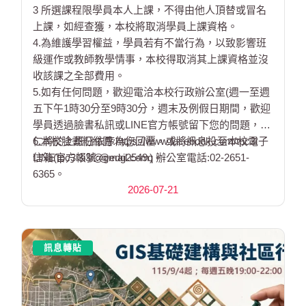
3 所選課程限學員本人上課，不得由他人頂替或冒名
上課，如經查獲，本校將取消學員上課資格。
4.為維護學習權益，學員若有不當行為，以致影響班
級運作或教師教學情事，本校得取消其上課資格並沒
收該課之全部費用。
5.如有任何問題，歡迎電洽本校行政辦公室(週一至週
五下午1時30分至9時30分，週末及例假日期間，歡迎
學員透過臉書私訊或LINE官方帳號留下您的問題，同
仁將於上班日依序為您回覆，或將訊息投至本校電子
6.本校臉書粉絲團:https://www.facebook.com/tpc3i
信箱(tpc3i3i3i@gmail.com)。
LINE官方帳號:@edg2549q 辦公室電話:02-2651-
6365。
2026-07-21
訊息轉貼