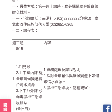
費。
十、繳費方式：第一週上課時，務必攜帶現金於班級
繳交材料。
十一、洽詢電話：南港社大(02)27828272分機10，臺
北市原住民族部落大學(02)2651-6365
十二、課程表：
週
主題
內容
8/15
1.相見歡
1.班務處理及課程說明
2.上午室內課-從
2.探討全球暖化與氣候變遷下如何
1
全球氣候變遷看
珍惜水資源。
台灣水資源
3.濕地生態環境、物種觀察。
3.下午戶外課-永
春埤濕地生態環
境觀察
(全日課)