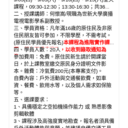
課程，09:30-12:30；13:30-16:30；共36小
時。
二、授課講師：何懷嵩/現職為世新大學廣播
電視電影學系副教授。
三、學員資格：凡年滿16歲的原住民及非原
住民朋友皆可參加，不限學歷，不需考試。
(原住民學員優先報名)
本課程為進階實作課
程，報名不代表錄取，以收到錄取通知為
四、學員人數：20人
準。
參加費用：免費。原住民新生請於開課當
日，於上課教室繳交原民身分證明文件影
本。雜費：冷氣費200元(本專案支付)。
自費內容：戶外活動與交通餐飲費，如車
資、餐費、飲用水等，以及個人需求如保險
等。
五、選課要求：
1、具備穩定之空拍機操作能力 或 熟悉影像
剪輯軟體
3、課程涉及高強度實地勘查，報名者須具備