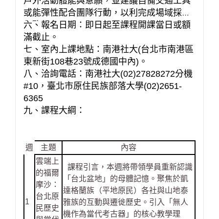
戶外活動體能與意願，並建議自備交通工具
或能彈性配合團隊行動，以利完成場域採集
任務。
六、報名日期：即日起至課程開課當日或額
滿截止。
七、室內上課地點：南港社大(台北市南港區
東新街108巷23號成德國中內)。
八、洽詢電話：南港社大(02)27828272分機
#10，臺北市原住民族部落大學(02)2651-
6365
九、課程大綱：
週
主題
內容
雲端上
課程引言，本週將帶領學員重新認識
的福爾
「台北盆地」的母體記憶。聚焦於凱
摩沙：
達格蘭族（平地原民）各社與山地泰
台北原
1
雅族的互動與遷徙歷史。引入「無人
民歷史
機作為當代考古器」的核心教學理