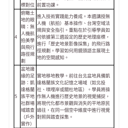
標對位
前置功課。
俯瞰土
進入技術實踐能力養成。本週講授無
地的眼
人機（航拍）基本操作、台灣空域法
睛：無
規與安全指引。重點在於引導學員如
人機航
4
何依據第三週設定的歷史地理座標，
拍美學
進行「歷史地景影像採集」的飛行路
與飛行
徑規劃。學習如何用鏡頭語言展現土
路徑規
地的空間感知。
劃
盆地邊
緣的足
實地移地教學。前往台北盆地具備凱
跡：凱
達格蘭族文化記憶之場域（如北投
達格蘭
社、唭哩岸或關杜地區）。學員將操
5
族平地
作無人機進行歷史地景的視覺捕捉，
社群場
將現代化都市景觀與消失的平地原民
域踏查
過往，在同一個空中維度中進行視覺
（戶外
對照與踏查採集。
實作）