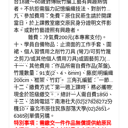
合18歲～60歲對傳統竹編工藝有興趣熱情
者。不抗拒需腦力記憶編織技法、對剖竹或
編織彎折等過程，需要手力及眼力、可能有
九、參加費用：免費。原住民新生請於開課
些許有竹刺傷手情形不產生抗拒，願意獨立
當日，於上課教室繳交原民身分證明文件影
完成或對竹藝證照有興趣者。
本。
雜費：冷氣費200元(本專案支付)。
十、學員自備物品：止滑面的工作手套、圍
裙、個人習慣用之削竹刀具 (彎刀/可剪竹篾
之剪刀/或其他個人慣用刀具)或園藝剪刀(可
剪樹枝的剪刀) 、砂紙、噴壺、捲尺(或個人
十一、其他費用：作品所需自費作品(茶盤)
習慣用長尺)、轉盤、切割墊、自製透明編織
竹篾數量：91支(2、4、6mm)、籐皮
對準板(或可準備白紙)、建議自備收編用之
200cm、框架、竹釘。 三角孔編籃： 一節竹
白膠或速乾膠、固定用竹子的小夾子(夾面1
篾21支，立身二節4支，底稱一節2支，籐皮
十二、繳費方式：第一週上課時，務必攜帶
公分的強力小夾即可)、可夾竹篾的尖嘴鉗、
200cm, 框二節2支，總計一人需自費1850
現金於班級繳交。
鉛筆、細美術紙膠帶，若有需要平鋪置於地
元。若依時價浮動，多出費用可退費。有需
十三、洽詢電話：南港社大(02)27828272分
面編製，也可自行攜帶小凳子。
要另購竹篾材料，可自行依所需大小數量，
機10，臺北市原住民族部落大學(02)2651-
依個別單價另購。
6365
特別事項：需繳交一件作品無償提供給原民