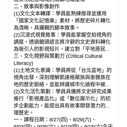
二、敘事與影像創作
(1)文化文本轉譯：學員能熟練搜尋並運用
「國家文化記憶庫」素材，將歷史碎片轉化
為清晰、具邏輯的腳本敘事。
(2)沉浸式視覺敘事：學員能掌握空拍視角的
調度，透過鏡頭語言將冷僻的文史資料轉化
為吸引人的影視短片，建立對「平地原民文
化」的空間感知與情感連結。
三、文化視野與策劃力 (Critical Cultural
Literacy)
(1)土地文化意識：學員將從「台北盆地」的
視角出發，深刻理解凱達格蘭族與泰雅族在
地的歷史脈絡，並能辨識城市化過程中被遺
忘的文化遺產。
(2)文化活化策劃：學員具備將文史研究成果
進行「影視產品化」或「數位展示化」的初
步企劃能力，能提出具有故事開發潛力的地
理歷史。
一、課程日期：8/27(四)、8/29(六)、
9/03(四)、9/05(六)、9/10(四)、9/15(六)全天