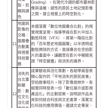
Grading），在現代冷調的都市叢林影
製、剪
像與溫暖、感性的原民土地記憶影像
輯與調
之間，建立視覺上的時空對比。
色
地圖與
本週落實「數位地圖疊合比對」的視
影像的
覺視覺呈現。指導學員在影片中加入
交織：
動態特效（VFX），將第一階段比對
圖層疊
11
的「百年歷史地圖圖層」以半透明或
合動畫
動態擦除的方式，直接疊合在空拍影
與視覺
片的畫面中，讓觀眾在影片中親眼見
特效實
證「時空變遷」與消失的邊界。
務
成果驗收與活化策劃。各組學員發表
消失的
精心製作的「平地消失的原民故事」
台北重
空拍敘事短片。除了影像放映外，各
新顯
組需同時發表一份「數位展示或影視
影：數
12
產品化」的企劃提案，說明該作品未
位文化
來如何結合科技與文史產業，落實文
活化提
化科技的應用價值。邀請文史專家、