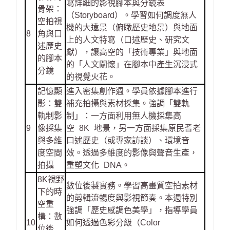
寫詳細的影視腳本與分鏡表
骨架：
（Storyboard）。學習如何調度無人
空拍視
機的大遠景（俯瞰歷史地景）與地面
8
角與口
上的人文特寫（口述歷史、研究文
述歷史
獻），讓高空的「技術專業」與地面
的腳本
的「人文關懷」在腳本中產生沉浸式
分鏡
的視覺火花。
記憶顯
進入密集創作週。學員依據腳本進行
影：雙
補充拍攝與素材採集。強調「雙軌
軌制影
制」：一方面利用無人機採集高
9
像採集
空 8K 地景，另一方面採集原民耆老
與多維
口述歷史（或專家訪談）、環境音
度空間
效。透過多維度的影像與聲音生產，
拍攝
重塑文化 DNA。
8K視野
數位後製實務。學習高畫質空拍素材
下的時
的剪輯流暢度與影視節奏。本週特別
空重
強調「歷史感調色美學」，指導學員
構：數
10
如何透過色彩分級（Color
位後