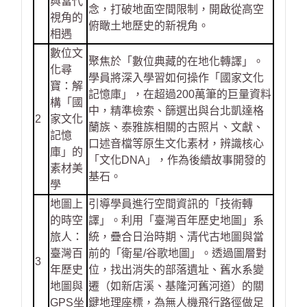
與當代
念，打破地面空間限制，開啟從高空
視角的
俯瞰土地歷史的新視角。
相遇
數位文
聚焦於「數位典藏的在地化轉譯」。
化尋
學員將深入學習如何操作「國家文化
寶：解
記憶庫」，在超過200萬筆的巨量資料
構「國
中，精準檢索、篩選出與台北凱達格
2
家文化
蘭族、泰雅族相關的古照片、文獻、
記憶
口述音檔等原生文化素材，辨識核心
庫」的
「文化DNA」，作為後續故事開發的
素材美
基石。
學
地圖上
引導學員進行空間資訊的「技術轉
的時空
譯」。利用「臺灣百年歷史地圖」系
旅人：
統，疊合日治時期、清代古地圖與當
臺灣百
前的「衛星/谷歌地圖」。透過圖層對
3
年歷史
位，找出消失的部落遺址、舊水系變
地圖與
遷（如新店溪、基隆河舊河道）的關
GPS坐
鍵地理座標，為無人機飛行路徑做足