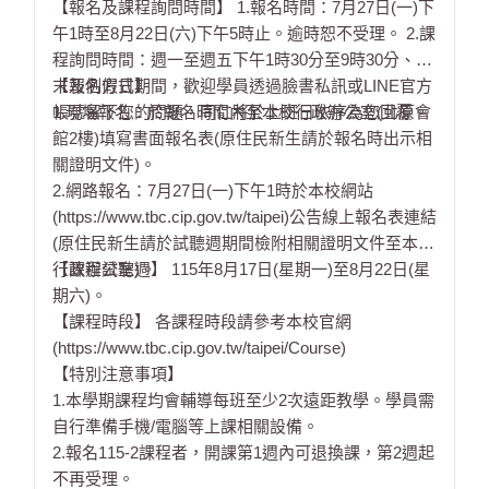
【報名及課程詢問時間】 1.報名時間：7月27日(一)下
午1時至8月22日(六)下午5時止。逾時恕不受理。 2.課
程詢問時間：週一至週五下午1時30分至9時30分、週
末及例假日期間，歡迎學員透過臉書私訊或LINE官方
【報名方式】
帳號留下您的問題，同仁將於上班日依序為您回覆。
1.現場報名：於報名時間內至本校行政辦公室(北原會
館2樓)填寫書面報名表(原住民新生請於報名時出示相
關證明文件)。
2.網路報名：7月27日(一)下午1時於本校網站
(https://www.tbc.cip.gov.tw/taipei)公告線上報名表連結
(原住民新生請於試聽週期間檢附相關證明文件至本校
行政辦公室)。
【課程試聽週】 115年8月17日(星期一)至8月22日(星
期六)。
【課程時段】 各課程時段請參考本校官網
(https://www.tbc.cip.gov.tw/taipei/Course)
【特別注意事項】
1.本學期課程均會輔導每班至少2次遠距教學。學員需
自行準備手機/電腦等上課相關設備。
2.報名115-2課程者，開課第1週內可退換課，第2週起
不再受理。