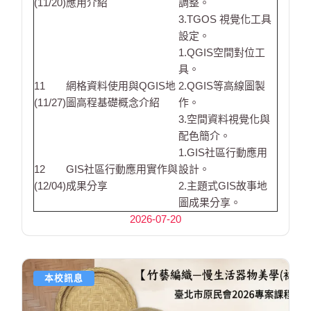
(11/20)
應用介紹
調整。
3.TGOS 視覺化工具
設定。
1.QGIS空間對位工
具。
11
網格資料使用與QGIS地
2.QGIS等高線圖製
(11/27)
圖高程基礎概念介紹
作。
3.空間資料視覺化與
配色簡介。
1.GIS社區行動應用
12
GIS社區行動應用實作與
設計。
(12/04)
成果分享
2.主題式GIS故事地
圖成果分享。
2026-07-20
本校訊息