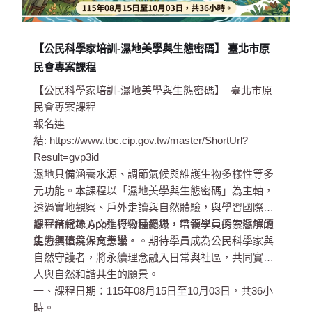
【公民科學家培訓-濕地美學與生態密碼】 臺北市原
民會專案課程
【公民科學家培訓-濕地美學與生態密碼】 臺北市原
民會專案課程
報名連
結:
https://www.tbc.cip.gov.tw/master/ShortUrl?
Result=gvp3id
濕地具備涵養水源、調節氣候與維護生物多樣性等多
元功能。本課程以「濕地美學與生態密碼」為主軸，
透過實地觀察、戶外走讀與自然體驗，與學習國際生
態平台紀錄 App進行物種紀錄，帶領學員探索濕地的
課程結合地方文化與公民參與，培養學員的生態解讀
生態價值與人文美學。
能力與環境保育意識，。期待學員成為公民科學家與
自然守護者，將永續理念融入日常與社區，共同實踐
人與自然和諧共生的願景。
一、課程日期：115年08月15日至10月03日，共36小
時。