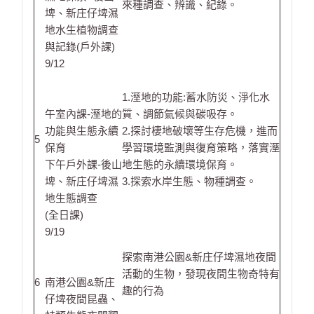
來種調查、辨識、紀錄。
埤、新庄仔埤濕
地水生植物調查
與記錄(戶外課)
9/12
1.溼地的功能:蓄水防災、淨化水
午室內課-溼地的
質、調節氣候與碳吸存。
功能與生態永續
2.探討棲地破壞等生存危機，進而
5
保育
學習環境監測與復育策略，落實溼
下午戶外課-後山
地生態的永續環境保育。
埤、新庄仔埤濕
3.探索水岸生態、物種調查。
地生態調查
(全日課)
9/19
探索南港公園&新庄仔埤濕地夜間
活動的生物，發現夜間生物奇特有
6
南港公園&新庄
趣的行為
仔埤夜間昆蟲、