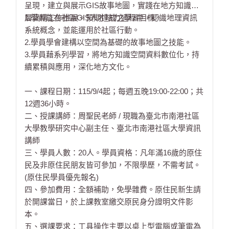
呈現，建立與展示GIS故事地圖，實踐在地方知識圖
層建構工作推展。預期達成之學習目標，
1.學員能在社區GIS人才培力過程中，認識地理資訊
系統概念，並能運用於社區行動。
2.學員學會建構以空間為基礎的故事地圖之技能。
3.學員藉系列學習，將地方知識空間資料數位化，持
續累積與應用，深化地方文化。
一、課程日期：115/9/4起；每週五晚19:00-22:00；共
12週36小時。
二、授課講師：周聖民老師 / 現職為臺北市南港社區
大學教學研究中心副主任、臺北市南港社區大學資訊
講師
三、學員人數：20人。學員資格：凡年滿16歲的原住
民及非原住民朋友皆可參加，不限學歷，不需考試。
(原住民學員優先報名)
四、參加費用：全額補助，免學雜費。原住民新生請
於開課當日，於上課教室繳交原民身分證明文件影
本。
五、選課要求：工具操作主要以桌上型電腦或筆電為