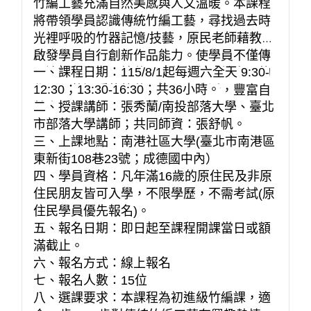
竹編工藝充滿自然美感與人文溫暖。本課程
將帶領學員認識傳統竹編工藝，尋找過去時
光裡呼吸的竹器記憶/技藝，原民老師藉教學
啟發學員自行創新作品能力。使學員不僅傳
一、課程日期：115/8/1起每週六全天 9:30-
承這項日漸凋零技藝，更能編製屬於自己的
12:30；13:30-16:30；共36小時。
作品，將溫暖的竹藝器物帶回生活，豐富自
二、授課講師：張秀蘭/南投部落大學、臺北
然人文之美。
市部落大學講師；共同師資：張舒帆。
三、上課地點：南港社區大學(臺北市南港區
東新街108巷23號；成德國中內）
四、學員資格：凡年滿16歲的原住民及非原
住民朋友皆可入學，不限學歷，不需考試(原
住民學員優先報名)。
五、報名日期：即日起至課程開課當日或額
滿截止。
六、報名方式：線上報名
七、報名人數：15位
八、選課要求：本課程為初進級竹編課，適