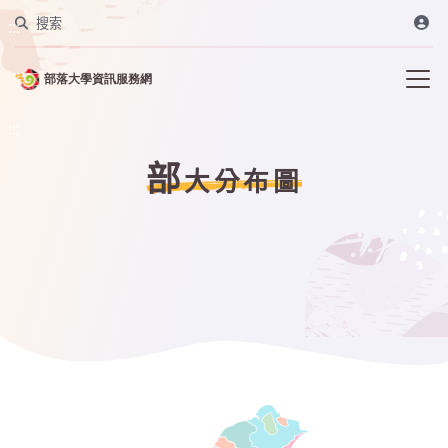
搜索
:::
:::
部
大分布圖